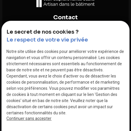
Contact
Le secret de nos cookies ?
04.81.68.35.84
Le respect de votre vie privée
Ramos-Duarte 13010 MARSEILLE
Notre site utilise des cookies pour améliorer votre expérience de
navigation et vous offrir un contenu personnalisé. Les cookies
Lundi - Vendredi : 08h00 - 19h00
strictement nécessaires sont essentiels au fonctionnement de
base de notre site et ne peuvent pas être désactivés.
Cependant, vous avez le choix d'activer ou de désactiver les
cookies de personnalisation, de performance et de marketing
selon vos préférences. Vous pouvez modifier vos paramètres
Mentions
Politique de
Gestion
Plan du
de cookies à tout moment en cliquant sur le lien 'Gestion des
légales
confidentialité
des
site
cookies' situé en bas de notre site. Veuillez noter que la
cookies
désactivation de certains cookies peut avoir un impact sur
certaines fonctionnalités du site.
Continuer sans accepter
SIRET :
88276562100017