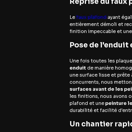
Reprise du faux 
Le
faux plafond
ayant éga
entièrement démoli et rec
finition impeccable et un
Pose de l'enduit 
Une fois toutes les plaqu
enduit
de manière homogèn
une surface lisse et prête
concurrents, nous metton
surfaces avant de les pe
les finitions, nous avons
plafond et une
peinture l
durabilité et facilité d'ent
Un chantier rapid