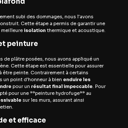
plafond
lement subi des dommages, nous l'avons
onstruit. Cette étape a permis de garantir une
e meilleure
isolation
thermique et acoustique.
et peinture
es de plâtre posées, nous avons appliqué un
e. Cette étape est essentielle pour assurer
 à être peinte. Contrairement à certains
s un point d'honneur à bien
enduire les
indre
pour un
résultat final impeccable
. Pour
 opté pour une **peinture hydrofuge** au
essivable
sur les murs, assurant ainsi
retien.
e et efficace